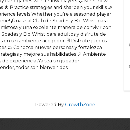
ly card games with fellow players 🤝 Meet new
 Practice strategies and sharpen your skills 🎉
erience levels Whether you’re a seasoned player
come! ¡Únase al Club de Spades y Bid Whist para
amistosa y una excelente manera de convivir con
Spades y Bid Whist para adultos y disfrute de
as en un ambiente acogedor. 🃏 Disfrute juegos
ntes 🤝 Conozca nuevas personas y fortalezca
rategias y mejore sus habilidades 🎉 Ambiente
es de experiencia ¡Ya sea un jugador
ender, todos son bienvenidos!
Powered By
GrowthZone