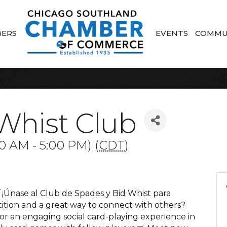
ERS
EVENTS
COMMU
Whist Club
0 AM - 5:00 PM) (
CDT
)
/ ¡Únase al Club de Spades y Bid Whist para
tition and a great way to connect with others?
or an engaging social card-playing experience in