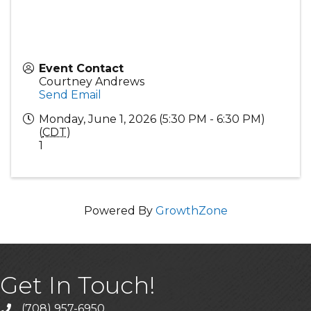
Event Contact
Courtney Andrews
Send Email
Monday, June 1, 2026 (5:30 PM - 6:30 PM)
(
CDT
)
1
Powered By
GrowthZone
Get In Touch!
(708) 957-6950
phone