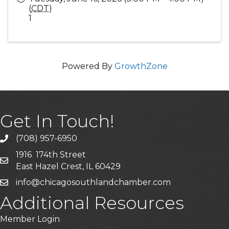
(
CDT
)
1
Powered By
GrowthZone
Get In Touch!
(708) 957-6950
phone
1916 174th Street
mailing address
East Hazel Crest, IL 60429
info@chicagosouthlandchamber.com
email
Additional Resources
Member Login