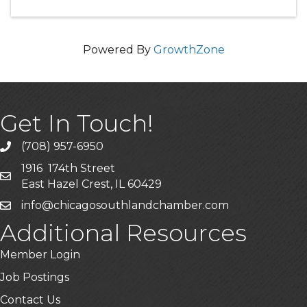
Powered By
GrowthZone
Get In Touch!
(708) 957-6950
phone
1916 174th Street
mailing address
East Hazel Crest, IL 60429
info@chicagosouthlandchamber.com
email
Additional Resources
Member Login
Job Postings
Contact Us