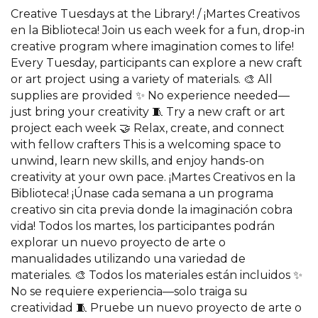
Creative Tuesdays at the Library! / ¡Martes Creativos
en la Biblioteca! Join us each week for a fun, drop-in
creative program where imagination comes to life!
Every Tuesday, participants can explore a new craft
or art project using a variety of materials. 🎨 All
supplies are provided ✨ No experience needed—
just bring your creativity 🧵 Try a new craft or art
project each week 🤝 Relax, create, and connect
with fellow crafters This is a welcoming space to
unwind, learn new skills, and enjoy hands-on
creativity at your own pace. ¡Martes Creativos en la
Biblioteca! ¡Únase cada semana a un programa
creativo sin cita previa donde la imaginación cobra
vida! Todos los martes, los participantes podrán
explorar un nuevo proyecto de arte o
manualidades utilizando una variedad de
materiales. 🎨 Todos los materiales están incluidos ✨
No se requiere experiencia—solo traiga su
creatividad 🧵 Pruebe un nuevo proyecto de arte o